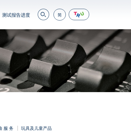
测试报告进度
简
EN
繁
简
JP
VN
DE
验 服 务
玩具及儿童产品