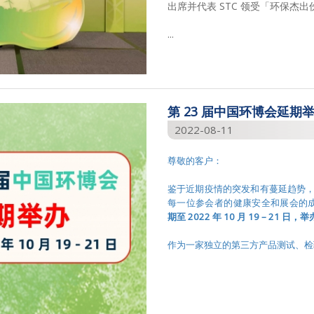
出席并代表 STC 领受「环保杰
...
第 23 届中国环博会延期
2022-08-11
尊敬的客户：
鉴于近期疫情的突发和有蔓延趋势
每一位参会者的健康安全和展会的成效
期至
2022
年
10
月
19 – 21
日，举
作为一家独立的第三方产品测试、检验及