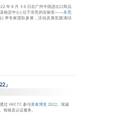
022 年 8 月 3-6 日在广州中国进出口商品
标准及检定中心) 位于东莞的实验室——
东莞
检) 率专家团队参展，活动及展览圆满结
22」
会透过
HKCTC
参与
美食博览 2022
。现诚
试、检验及认证服务。