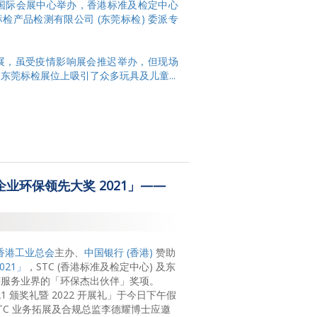
 日在深圳国际会展中心举办，香港标准及检定中心
标检产品检测有限公司 (东莞标检) 委派专
展，虽受疫情影响展会推迟举办，但现场
莞标检展位上吸引了众多玩具及儿童...
企业环保领先大奖 2021」——
香港工业总会
主办、
中国银行 (香港)
赞助
021」
，STC (香港标准及检定中心) 及东
获服务业界的「环保杰出伙伴」奖项。
1 颁奖礼暨 2022 开展礼」于今日下午假
TC 业务拓展及合规总监李德耀博士应邀