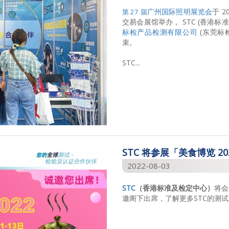
广州国际照明展览会
于 2
第 27 届
交易会展馆举办， STC (香港
标检产品检测有限公司
(东莞标
束。
STC...
STC 将参展「美食博览 20
2022-08-03
STC
（香港标准及检定中心）
将
邀阁下出席，了解更多STC的测