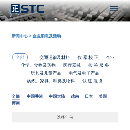
新闻中心
>
企业消息及活动
全部
交通运输及材料
仪 器 校 正
企业
化学、食物及药物
医疗器械
检 验 服 务
玩具及儿童产品
电气及电子产品
纺织、家具、鞋类及物料
认 证 服 务
全部
中国香港
中国大陆
越南
日本
美国
德国
选择年份
选择年份