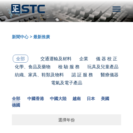
新聞中心
>
最新推廣
全部
交通運輸及材料
企業
儀 器 校 正
化學、食品及藥物
檢 驗 服 務
玩具及兒童產品
紡織、家具、鞋類及物料
認 証 服 務
醫療儀器
電氣及電子產品
全部
中國香港
中國大陸
越南
日本
美國
德國
選擇年份
選擇年份