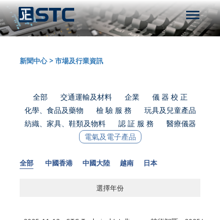
新聞中心
>
市場及行業資訊
全部
交通運輸及材料
企業
儀 器 校 正
化學、食品及藥物
檢 驗 服 務
玩具及兒童產品
紡織、家具、鞋類及物料
認 証 服 務
醫療儀器
電氣及電子產品
全部
中國香港
中國大陸
越南
日本
選擇年份
選擇年份