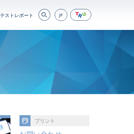
テストレポート
JP
EN
繁
简
JP
VN
DE
プリント