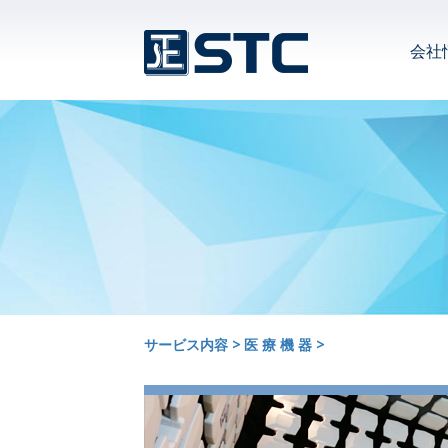
会社
サービス内容
>
医 療 機 器
>