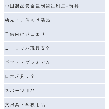
中 国 製 品 安 全 強 制 認 証 制 度 – 玩 具
幼 児 ・ 子 供 向 け 製 品
子 供 向 け ジ ュ エ リ ー
ヨ ー ロ ッ パ 玩 具 安 全
ギ フ ト ・ プ レ ミ ア ム
日 本 玩 具 安 全
ス ポ ー ツ 用 品
文 房 具 ・ 学 校 用 品