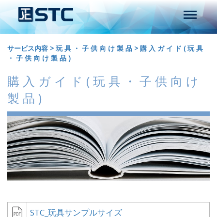
サービス内容
>
玩 具 ・ 子 供 向 け 製 品
>
購 入 ガ イ ド ( 玩 具
・ 子 供 向 け 製 品 )
購 入 ガ イ ド ( 玩 具 ・ 子 供 向 け
製 品 )
STC_玩具サンプルサイズ