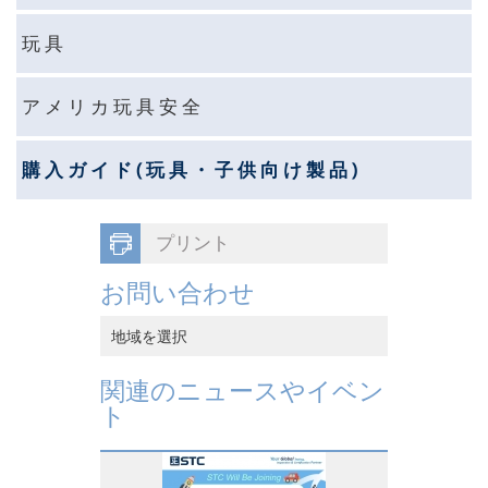
玩 具
ア メ リ カ 玩 具 安 全
購 入 ガ イ ド ( 玩 具 ・ 子 供 向 け 製 品 )
プリント
お問い合わせ
地域を選択
中国香港
関連のニュースやイベン
ト
中国本土
ベトナム