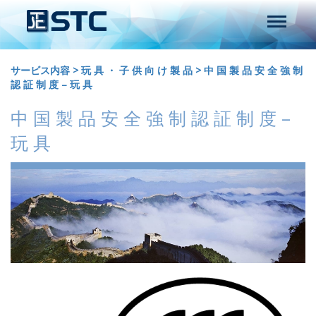
サービス内容
>
玩 具 ・ 子 供 向 け 製 品
>
中 国 製 品 安 全 強 制
認 証 制 度 – 玩 具
中 国 製 品 安 全 強 制 認 証 制 度 –
玩 具