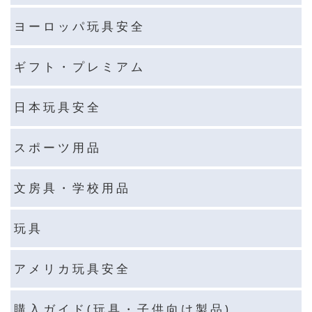
ヨ ー ロ ッ パ 玩 具 安 全
ギ フ ト ・ プ レ ミ ア ム
日 本 玩 具 安 全
ス ポ ー ツ 用 品
文 房 具 ・ 学 校 用 品
玩 具
ア メ リ カ 玩 具 安 全
購 入 ガ イ ド ( 玩 具 ・ 子 供 向 け 製 品 )