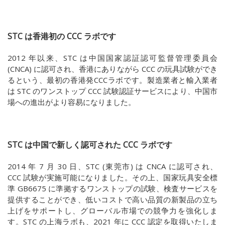
STC は香港初の CCC ラボです
2012 年以来、
STC
は中国国家認証認可監督管理委員会
(
CNCA)
に認可され、香港にありながら
CCC
の玩具試験ができ
るという、最初の香港発
CCC
ラボです。製造業者と輸入業者
は
STC
のワンストップ
CCC
試験認証サービスにより、中国市
場への進出がより容易になりました。
STC は中国で新しく認可された
CCC
ラボです
2014 年 7 月 30 日、
STC (
東莞市) は
CNCA
に認可され、
CCC
試験が実施可能になりました。その上、国家玩具安全標
準
GB6675
に準拠するワンストップの試験、検査サービスを
提供することができ、低いコストで高い品質の新製品の立ち
上げをサポートし、グローバル市場での競争力を強化しま
す。STC の上海ラボも、2021 年に CCC 認定を取得いたしま