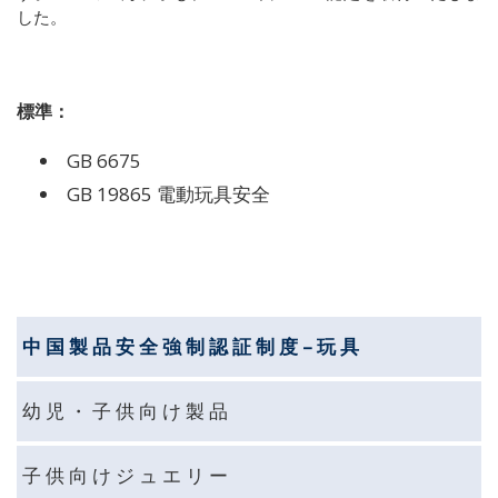
した。
標準：
GB 6675
GB 19865
電動玩具安全
中 国 製 品 安 全 強 制 認 証 制 度 – 玩 具
幼 児 ・ 子 供 向 け 製 品
子 供 向 け ジ ュ エ リ ー