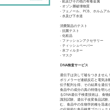
- 鉛及びその他の有毒金属
- オゾン層破壊物質
- フェノール、PCB、ホルムア
- 水及び下水道
消費製品のテスト
- 抗菌テスト
- 化粧品
- ファッションアクセサリー
- ティッシュペーパー
- 水フィルター
- マスク
DNA検査サービス
遺伝子は決して嘘をつきません
ポリメラーゼ連鎖反応と電気泳
伝子配列を得、その結果を遺伝
食品中の成分の真の特徴を明ら
るDNA遺伝子検査技術は、食
識別試験、遺伝子改変食品試験
む、食品中の生物学的種を迅速
の伝統的な食品検査プロジェク