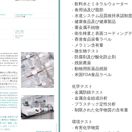
- 飲料水とミネラルウォーター
- 食用油及び脂肪
- 水道システム品質維持承認制
- 健康食品及び健康製品
- 重金属不純物
- 衛生検査と表面コーティング
- 香港食品栄養ラベル
- メラミン含有量
- 微生物テスト
- 防腐剤及び酸化防止剤
- 残留農薬
- 動物用医薬品残留
- 米国FDA食品ラベル
化学テスト
- 金属防錆テスト
- 金属合金組成分析
- プラスチック定性分析
- 制限された化学物質の含有量
環境テスト
- 有害化学物質