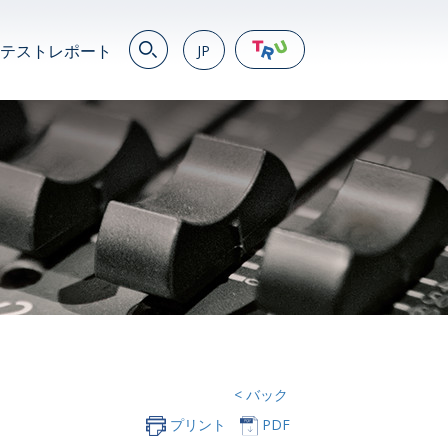
テストレポート
JP
EN
繁
简
JP
VN
DE
< バック
プリント
PDF