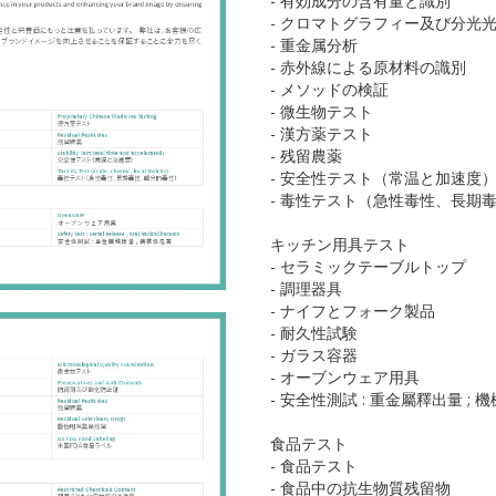
- 有効成分の含有量と識別
- クロマトグラフィー及び分光
- 重金属分析
- 赤外線による原材料の識別
- メソッドの検証
- 微生物テスト
- 漢方薬テスト
- 残留農薬
- 安全性テスト（常温と加速度
- 毒性テスト（急性毒性、長期
キッチン用具テスト
- セラミックテーブルトップ
- 調理器具
- ナイフとフォーク製品
- 耐久性試験
- ガラス容器
- オーブンウェア用具
- 安全性測試 : 重金屬釋出量 ; 
食品テスト
- 食品テスト
- 食品中の抗生物質残留物