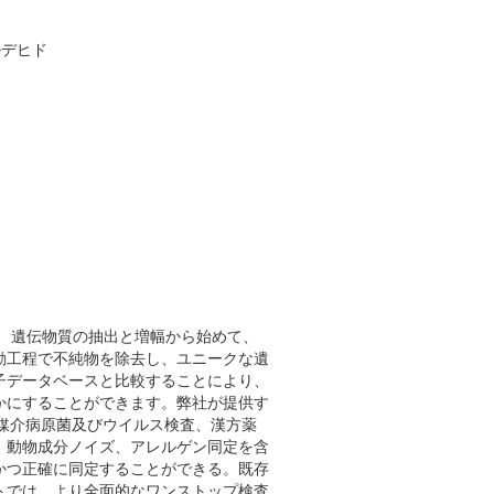
ルデヒド
！ 遺伝物質の抽出と増幅から始めて、
動工程で不純物を除去し、ユニークな遺
子データベースと比較することにより、
かにすることができます。弊社が提供す
物媒介病原菌及びウイルス検査、漢方薬
、動物成分ノイズ、アレルゲン同定を含
かつ正確に同定することができる。既存
トでは、より全面的なワンストップ検査