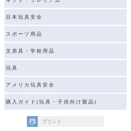
日 本 玩 具 安 全
ス ポ ー ツ 用 品
文 房 具 ・ 学 校 用 品
玩 具
ア メ リ カ 玩 具 安 全
購 入 ガ イ ド ( 玩 具 ・ 子 供 向 け 製 品 )
プリント