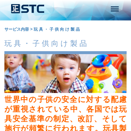
サービス内容
>
玩 具 ・ 子 供 向 け 製 品
玩 具 ・ 子 供 向 け 製 品
世界中の子供の安全に対する配慮
が重視されている中、各国では玩
具安全基準の制定、改訂、そして
施行が頻繁に行われます。玩具製