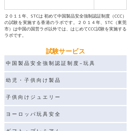
２０１１年、STCは 初めて中国製品安全強制認証制度（CCC）
の試験を実施する香港のラボです。２０１４年、STC（東莞
市）は中国の国営ラボ以外では、はじめてCCC試験を実施する
ラボです。
試験サービス
中 国 製 品 安 全 強 制 認 証 制 度 – 玩 具
幼 児 ・ 子 供 向 け 製 品
子 供 向 け ジ ュ エ リ ー
ヨ ー ロ ッ パ 玩 具 安 全
ギ フ ト ・ プ レ ミ ア ム