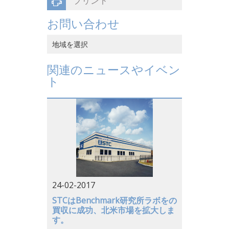
プリント
お問い合わせ
地域を選択
中国香港
関連のニュースやイベン
ト
中国本土
ベトナム
日本
アメリカ
ドイツ
24-02-2017
STCはBenchmark研究所ラボをの
買収に成功、北米市場を拡大しま
す。