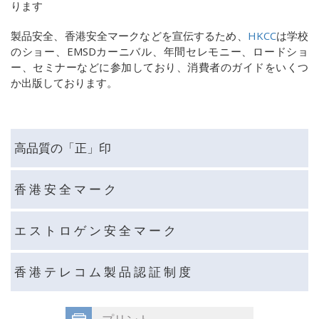
ります
製品安全、香港安全マークなどを宣伝するため、
HKCC
は学校
のショー、
EMSD
カーニバル、年間セレモニー、ロードショ
ー、セミナーなどに参加しており、消費者のガイドをいくつ
か出版しております。
高品質の「正」印
香 港 安 全 マ ー ク
エ ス ト ロ ゲ ン 安 全 マ ー ク
香 港 テ レ コ ム 製 品 認 証 制 度