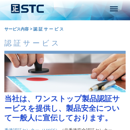
サービス内容
>
認 証 サ ー ビ ス
認 証 サ ー ビ ス
当社は、ワンストップ製品認証サ
ービスを提供し、製品安全につい
て一般人に宣伝しております。
香港認証センター（
HKCC
）
（元香港安全認証センター
—