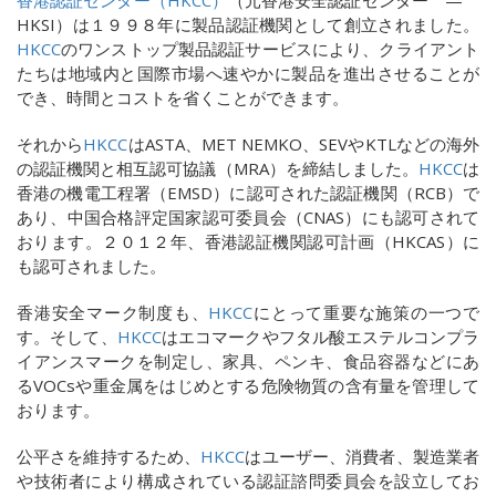
HKSI
）は１９９８年に製品認証機関として創立されました。
HKCC
のワンストップ製品認証サービスにより、クライアント
たちは地域内と国際市場へ速やかに製品を進出させることが
でき、時間とコストを省くことができます。
それから
HKCC
は
ASTA
、
MET NEMKO
、
SEV
や
KTL
などの海外
の認証機関と相互認可協議（
MRA
）を締結しました。
HKCC
は
香港の機電工程署（
EMSD
）に認可された認証機関（
RCB
）で
あり、中国合格評定国家認可委員会（
CNAS
）にも認可されて
おります。２０１２年、香港認証機関認可計画（
HKCAS
）に
も認可されました。
香港安全マーク制度も、
HKCC
にとって重要な施策の一つで
す。そして、
HKCC
はエコマークやフタル酸エステルコンプラ
イアンスマークを制定し、家具、ペンキ、食品容器などにあ
る
VOCs
や重金属をはじめとする危険物質の含有量を管理して
おります。
公平さを維持するため、
HKCC
はユーザー、消費者、製造業者
や技術者により構成されている認証諮問委員会を設立してお