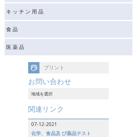
キ ッ チ ン 用 品
食 品
医 薬 品
プリント
お問い合わせ
地域を選択
中国香港
関連リンク
中国本土
07-12-2021
ベトナム
化学、食品及 び薬品テスト