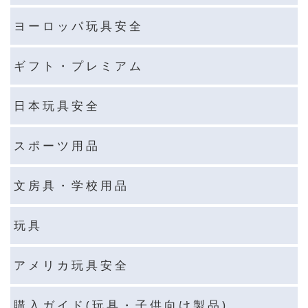
ヨ ー ロ ッ パ 玩 具 安 全
ギ フ ト ・ プ レ ミ ア ム
日 本 玩 具 安 全
ス ポ ー ツ 用 品
文 房 具 ・ 学 校 用 品
玩 具
ア メ リ カ 玩 具 安 全
購 入 ガ イ ド ( 玩 具 ・ 子 供 向 け 製 品 )