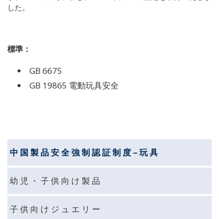
した。
標準：
GB 6675
GB 19865
電動玩具安全
中 国 製 品 安 全 強 制 認 証 制 度 – 玩 具
幼 児 ・ 子 供 向 け 製 品
子 供 向 け ジ ュ エ リ ー