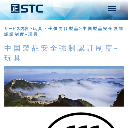
サービス内容
>
玩 具 ・ 子 供 向 け 製 品
>
中 国 製 品 安 全 強 制
認 証 制 度 – 玩 具
中 国 製 品 安 全 強 制 認 証 制 度 –
玩 具