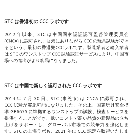
STC は香港初の CCC ラボです
2012 年以来、
STC
は中国国家認証認可監督管理委員会
(
CNCA)
に認可され、香港にありながら
CCC
の玩具試験ができ
るという、最初の香港発
CCC
ラボです。製造業者と輸入業者
は
STC
のワンストップ
CCC
試験認証サービスにより、中国市
場への進出がより容易になりました。
STC は中国で新しく認可された
CCC
ラボです
2014 年 7 月 30 日、
STC (
東莞市) は
CNCA
に認可され、
CCC
試験が実施可能になりました。その上、国家玩具安全標
準
GB6675
に準拠するワンストップの試験、検査サービスを
提供することができ、低いコストで高い品質の新製品の立ち
上げをサポートし、グローバル市場での競争力を強化しま
す。STC の上海ラボも、2021 年に CCC 認定を取得いたしま