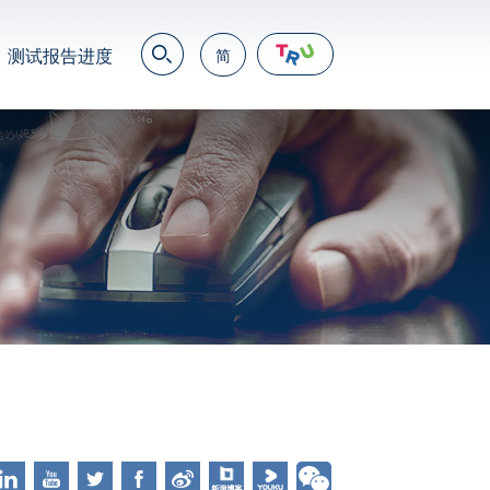
测试报告进度
简
EN
繁
简
JP
VN
DE