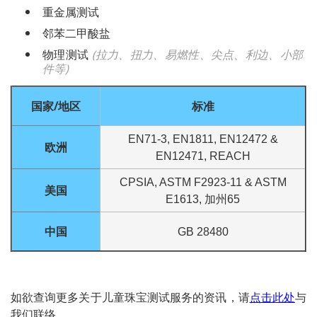
重金属测试
邻苯二甲酸盐
物理测试
(
拉力、扭力、易燃性、尖点、利边、小部
件等
)
国家/地区
标准
EN71-3, EN1811, EN12472 &
欧洲
EN12471, REACH
CPSIA, ASTM F2923-11 & ASTM
美国
E1613, 加州65
中国
GB 28480
如欲查询更多关于儿童珠宝测试服务的资讯，
请
点击此处
与
我们联络。