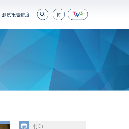
测试报告进度
简
EN
繁
简
JP
VN
DE
打印