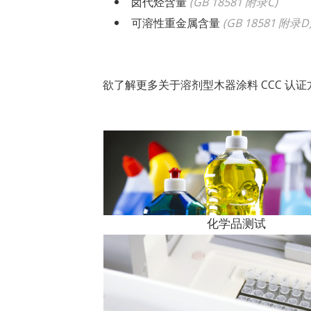
卤代烃含量
(
GB 18581 附录C
)
可溶性重金属含量
(
GB 18581 附录D
欲了解更多关于溶剂型木器涂料 CCC 认
化学品测试