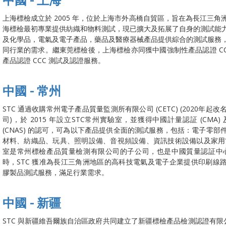
上海標檢成立於 2005 年，位於上海市外高橋自貿區，旨在為長江三
海標檢最初專業提供紡織和物料測試，現已擴大及拓展了自身的測試能
及化學品，電氣及電子產品，藥品及醫療器械產品提供綜合的測試服務
同行業的需求。繼東莞標檢後，上海標檢亦同獲中國強制性產品認證 CC
產品認證 CCC 測試及認證服務。
中國 - 常州
STC 通過收購常州電子產品質量監測所有限公司 (CETC) (2020年
司)，於 2015 年設立STC常州實驗室，並獲得中國計量認証 (CM
(CNAS) 的認可，可為以下產品提供全面的測試服務，包括：電子零
材料、紡織品、玩具、照明設備、音視頻設備、資訊技術設備以及家用電器
室是常州標檢產品質量檢測有限公司的子公司，也是中國質量認証中心 (
時，STC 獲准為長江三角洲地區的高科技電氣及電子企業提供印刷線路板
膠製品測試服務，滿足行業需求。
中國 - 新疆
STC 與新疆維吾爾族自治區政府共同建立了新疆標檢產品檢測認證有限