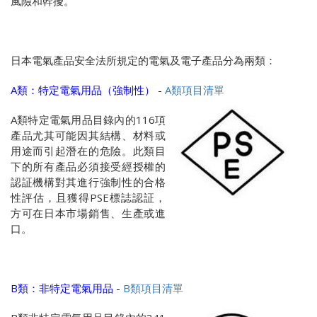
風險和幹擾。
日本電氣產品安全法所規定的電氣及電子產品分為兩類：
A類：特定電氣用品（強制性） -
A類項目清單
A類特定電氣用品目錄內的116項
產品尤其可能因其結構、材料或
用途而引起潛在的危險。此類目
下的所有產品必須接受經授權的
認証機構對其進行強制性的合格
性評估，且獲得PSE標誌認証，
方可在日本市場銷售、生產或進
口。
B類：非特定電氣用品 -
B類項目清單