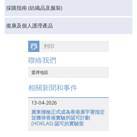
採購指南 (紡織品及服裝)
復康及個人護理產品
列印
聯絡我們
選擇地區
中國香港
相關新聞和事件
中國大陸
13-04-2026
越南
廣東標檢正式成為香港屋宇署指定
並獲得香港實驗所認可計劃
日本
(HOKLAS) 認可的實驗室
美國