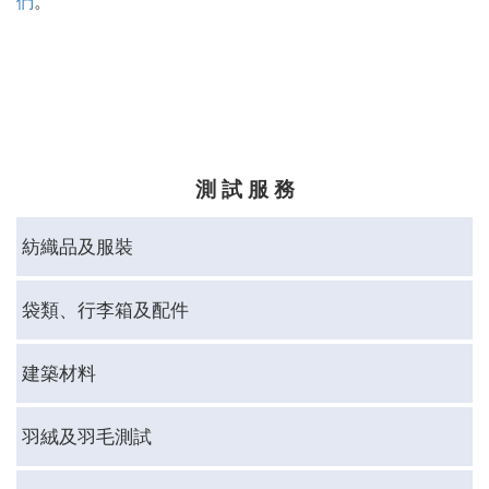
們
。
測 試 服 務
紡織品及服裝
袋類、行李箱及配件
建築材料
羽絨及羽毛測試