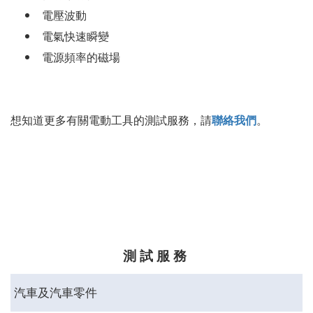
電壓波動
電氣快速瞬變
電源頻率的磁場
想知道更多有關電動
工具的測試服務，
請
聯絡我們
。
測 試 服 務
汽車及汽車零件