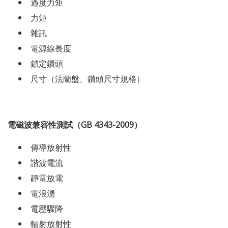
過度力矩
力矩
雜訊
電源線長度
鎖定鑽頭
尺寸（法蘭盤、鑽頭尺寸規格）
電磁波兼容性測試（GB 4343-2009）
傳導放射性
諧波電流
靜電放電
電浪湧
電壓驟降
輻射放射性