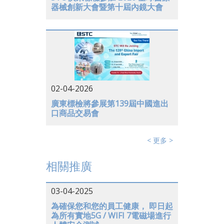
器械創新大會暨第十屆內鏡大會
日本
美國
德國
02-04-2026
廣東標檢將參展第139屆中國進出
口商品交易會
< 更多 >
相關推廣
03-04-2025
為確保您和您的員工健康， 即日起
為所有實地5G / WIFI 7電磁場進行