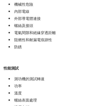
機械性危險
內部電線
外部導電體連接
螺絲及接頭
電氣間隙和絕緣穿透距離
阻燃性和耐漏電痕跡性
防銹
性能測試
測功機的測試轉速
功率
溫度
螺絲表面處理