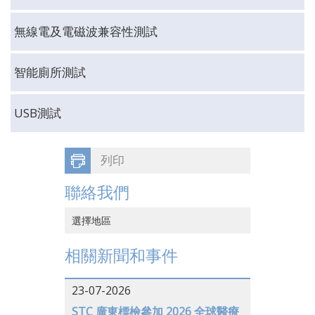
無線電及電磁波兼容性測試
智能廁所測試
USB測試
列印
聯絡我們
選擇地區
中國香港
相關新聞和事件
中國大陸
23-07-2026
越南
STC 廣東標檢參加 2026 全球醫療