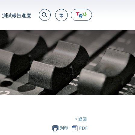
測試報告進度
繁
EN
繁
简
JP
VN
DE
< 返回
列印
PDF