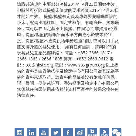
該聯邦法規的主要部分將於2014年4月23日開始生效，
但關於可拆除式提籃床條款的要求將於2015年4月23日
才開始生效。 提籃/搖籃被定義為專為嬰兒睡眠而設的
小床，配備座地柱腳、固定式框架、有輪底座、搖動底
座，或可以在固定基座上搖擺。在固定(而非搖擺)位置
時，提籃/搖籃的睡眠平面水準方向應小於或等於10
度。提籃/搖籃不應提供給年齡超過5個月或可以用手及
膝支撐身體的嬰兒使用。 如有任何垂詢，請與我們的
玩具及兒童產品部聯絡： 電話：+852 2666 1817 /
2666 1863 / 2666 1895 傳真：+852 2663 9612 電
郵：tcd@hkstc.org 電郵：www.stc-group.org 以上提
供的資料是由香港標準及檢定中心有限公司從其認為準
確的資料來源取得。該資料的發佈並沒有附載任何保
證、聲明、促使或許可。香港標準及檢定中心有限公司
無須就任何因使用或依賴該資料而產生的後果承擔任何
法律責任。