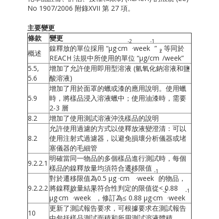
No 1907/2006 附錄XVII 第 27 項。
主要變更
條款
變更
-2
-1
鎳釋放的單位採用 “µg·cm
·week
”，等同於
2
概述
REACH 法規中所使用的單位 “µg/cm
/week”
5.5,
增加了允許使用即用型溶液 (氫氧化鈉溶液和鹽
5.6
酸溶液)
增加了用於面罩的蠟或漆的應用說明。使用蠟
5.9
時，將樣品浸入溶液蠟中；使用油漆時，需要
2-3 層
8.2
增加了使用測試溶液沖洗樣品的說明
允許使用過濾的方式以使釋放液變澄清：可以
8.2
使用注射式過濾器，以避免損壞分析儀器或堵
塞儀器的毛細管
明確當同一物品的多個樣品進行測試時，每個
9.2.2.1
樣品的鎳釋放量均須符合遷移限值
-2
-1
對於遷移限值為0.5 µg ·cm
·week
的物品，
9.2.2.2
將鎳釋放量結果符合性判定的限值從< 0.88
-2
-1
-2
-1
µg·cm
·week
，修訂為≤ 0.88 µg·cm
·week
更新了測試報告要求，可根據要求在測試報告
10
中包括樣品測試面積和所用測試溶液體積