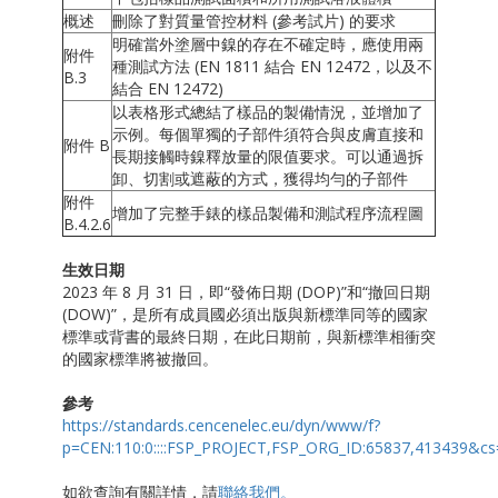
概述
刪除了對質量管控材料 (參考試片) 的要求
明確當外塗層中鎳的存在不確定時，應使用兩
附件
種測試方法 (EN 1811 結合 EN 12472，以及不
B.3
結合 EN 12472)
以表格形式總結了樣品的製備情況，並增加了
示例。每個單獨的子部件須符合與皮膚直接和
附件 B
長期接觸時鎳釋放量的限值要求。可以通過拆
卸、切割或遮蔽的方式，獲得均勻的子部件
附件
增加了完整手錶的樣品製備和測試程序流程圖
B.4.2.6
生效日期
2023 年 8 月 31 日，即“發佈日期 (DOP)”和“撤回日期
(DOW)”，是所有成員國必須出版與新標準同等的國家
標準或背書的最終日期，在此日期前，與新標準相衝突
的國家標準將被撤回。
參考
https://standards.cencenelec.eu/dyn/www/f?
p=CEN:110:0::::FSP_PROJECT,FSP_ORG_ID:65837,413439
如欲查詢有關詳情，請
聯絡我們。