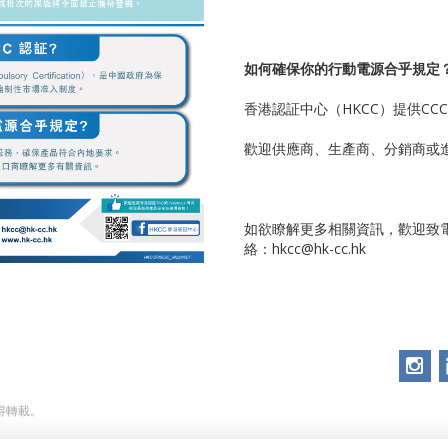
如何確保你的行動電源合乎規定
香港認証中心（HKCC）提供C
歡迎供應商、生產商、分銷商或
如欲瞭解更多相關資訊，歡迎致電+8
絡：hkcc@hk-cc.hk
不得轉載。