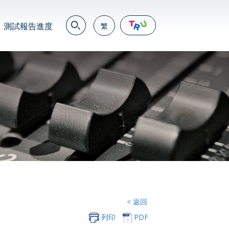
測試報告進度
繁
EN
繁
简
JP
VN
DE
< 返回
列印
PDF