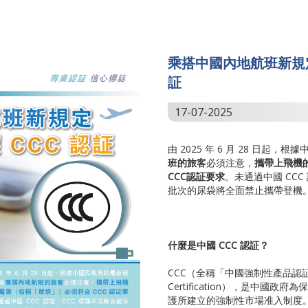
乘搭中國內地航班新規定
証
17-07-2025
由 2025 年 6 月 28 日起
班的旅客
必須注意，
攜帶上飛機
CCC
認
証
要求
。未通過中國 CCC
批次的尿袋將全面禁止攜帶登機
什麼是中國 CCC
認証？
CCC（全稱「中國強制性產品認証」，C
Certification），是中國
護所建立的強制性市場准入制度