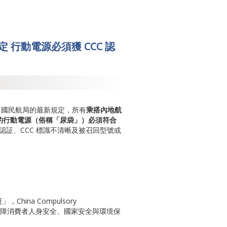
 行動電源必須獲 CCC 認
，根據中國民航局的最新規定，所有
乘搭內地航
的行動電源（俗稱「尿袋」）必須符合
 認証、CCC 標識不清晰及被召回型號或
。
hina Compulsory
政府為保障消費者人身安全、國家安全與環境保
。