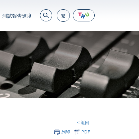
測試報告進度
繁
EN
繁
简
JP
VN
DE
< 返回
列印
PDF