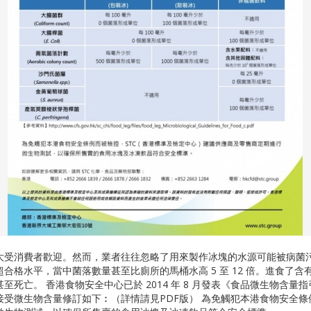
大受消費者歡迎。然而，業者往往忽略了用來製作冰塊的水源可能被病菌
合格水平，當中菌落數量甚至比廁所的馬桶水高 5 至 12 倍。進食了
死亡。 香港食物安全中心已於 2014 年 8 月發表《食品微生物含量指引
受微生物含量修訂如下︰（詳情請見PDF版） 為免觸犯本港食物安全條