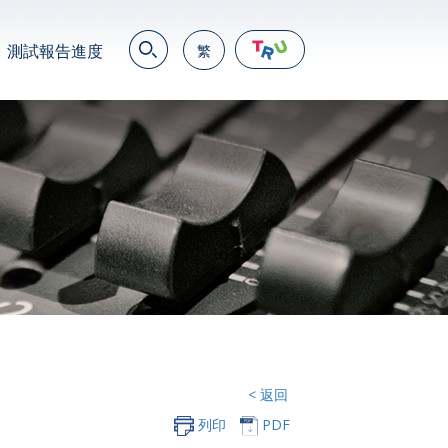
測試報告進度
繁
EN
繁
简
JP
VN
DE
< 返回
列印
PDF