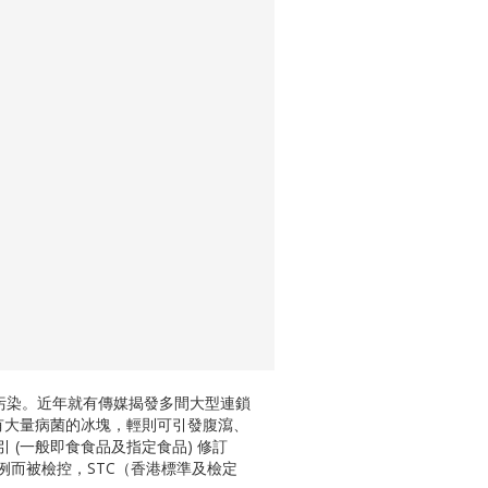
污染。近年就有傳媒揭發多間大型連鎖
含有大量病菌的冰塊，輕則可引發腹瀉、
 (一般即食食品及指定食品) 修訂
例而被檢控，STC（香港標準及檢定