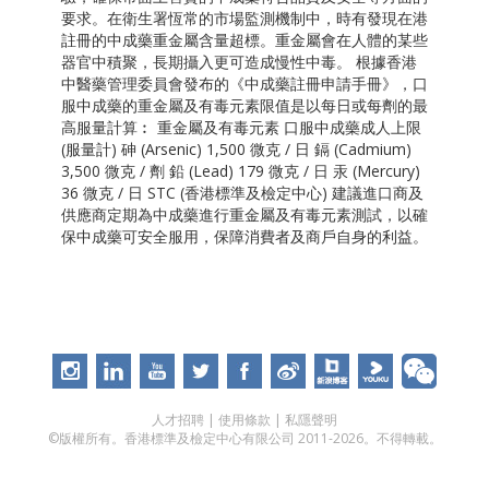
要求。在衛生署恆常的市場監測機制中，時有發現在港
註冊的中成藥重金屬含量超標。重金屬會在人體的某些
器官中積聚，長期攝入更可造成慢性中毒。 根據香港
中醫藥管理委員會發布的《中成藥註冊申請手冊》，口
服中成藥的重金屬及有毒元素限值是以每日或每劑的最
高服量計算︰ 重金屬及有毒元素 口服中成藥成人上限
(服量計) 砷 (Arsenic) 1,500 微克 / 日 鎘 (Cadmium)
3,500 微克 / 劑 鉛 (Lead) 179 微克 / 日 汞 (Mercury)
36 微克 / 日 STC (香港標準及檢定中心) 建議進口商及
供應商定期為中成藥進行重金屬及有毒元素測試，以確
保中成藥可安全服用，保障消費者及商戶自身的利益。
人才招聘
|
使用條款
|
私隱聲明
©版權所有。香港標準及檢定中心有限公司 2011-2026。不得轉載。