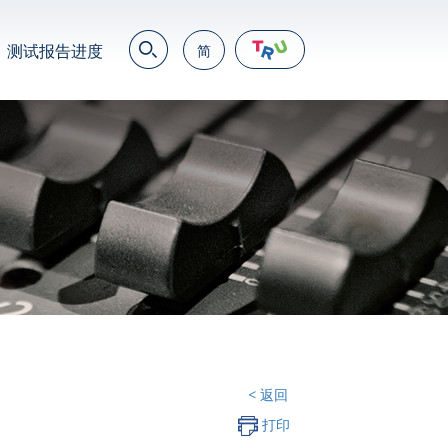
测试报告进度
简
EN
繁
简
JP
VN
DE
< 返回
打印