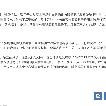
求、试验方法。适用于各类家具产品中有害物质的限量要求和检验结果判定。
元素限量要求，对邻苯二甲酸酯、多环芳烃、可分解芳香胺染料等检测参数进行
酯、多溴联苯、多溴二苯醚等有害物质的限量要求。对各类家具产品进行了统
增了多项限制性物质要求，同时检测方法标准也有较大变化。《标准化法》第二
STC 建议相关企业及时调整原材料、化学品和生产工艺，以确保产品符合该
、独立的测试、检验及认证机构，在全球多处设有获 ISO/IEC 17025 认可
的检测服务，针对出口欧美的家具 (桌子、椅子、柜子、床、储物家具、户外家
等，帮助出口家具企业和进口商最大限度的降低风险，满足成品家具符合目标市