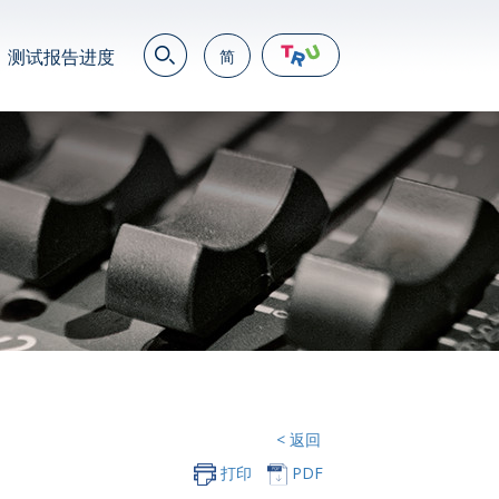
测试报告进度
简
EN
繁
简
JP
VN
DE
< 返回
打印
PDF