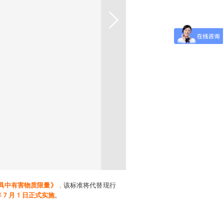
具中有害物质限量》
，
该标准将代替现行
年
7
月
1
日正式实施
。