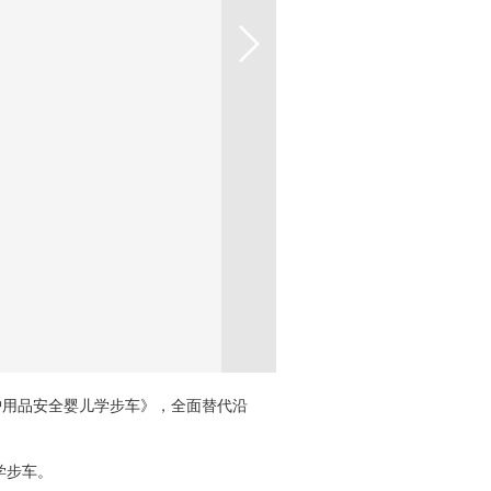
儿童呵护用品安全婴儿学步车》，全面替代沿
学步车。