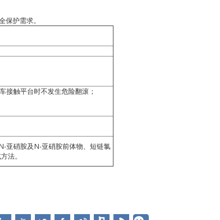
安全保护需求。
步车接触平台时不发生危险翻滚；
移 N-亚硝胺及N-亚硝胺前体物、短链氯
试方法。