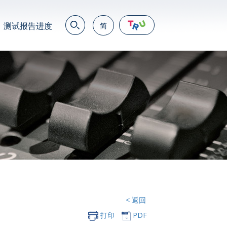
测试报告进度
简
EN
繁
简
JP
VN
DE
< 返回
打印
PDF