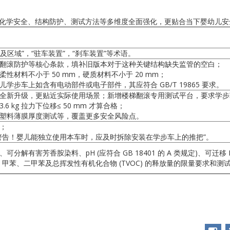
版标准从化学安全、结构防护、测试方法等多维度全面强化，更贴合当下婴幼儿
可触及区域”，“驻车装置”，“刹车装置”等术语。
梯翻滚防护等核心条款，填补旧版本对于这种关键结构缺失监管的空白；
柔性材料不小于 50 mm，硬质材料不小于 20 mm；
儿学步车上如含有电动部件或电子部件，其应符合 GB/T 19865 要求。
方法全新升级，更贴近实际使用场景；新增楼梯翻滚专用测试平台，要求学
.6 kg 拉力下位移≤ 50 mm 才算合格；
、塑料薄膜厚度测试等，覆盖更多安全风险点。
示；
“警告！婴儿能独立使用本车时，应及时拆除安装在学步车上的推把”。
、可分解有害芳香胺染料、pH (应符合 GB 18401 的 A 类规定)、可迁
甲苯、二甲苯及总挥发性有机化合物 (TVOC) 的释放量的限量要求和测