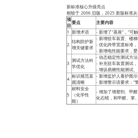
新标准核心升级亮点
相较于 2006 旧版，2025 新
项
要点
主要内容
目
1
新增术语
- 新增了“基座”，“
- 新增驻车装置、楼
结构防护新
2
- 优化跨带宽度标准，
增关键要求
- 新增电性能要求，婴
- 动态稳定性测试
测试方法科
3
- 补充驻车装置测试，3
学优化
- 增设易燃性能测试
标识规范直
- 新增监护人看护图
4
观清晰
- 新增警示语要求：
材料安全
- 增加了增塑剂、甲醛
5
（化学性
化石蜡，和甲醛、苯、
能）