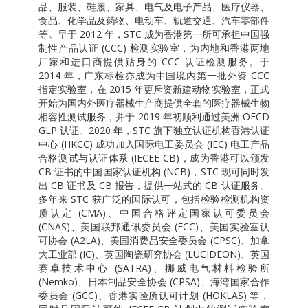
品、服装、鞋履、家具、电气及电子产品、医疗仪器、
食品、化学品及药物、电动车、轨道交通、汽车零部件
等。早于 2012 年，STC 成为香港第一所可承担中国强
制性产品认证 (CCC) 检测实验室，为内地和香港两地
厂家和进口商提供贴身的 CCC 认证检测服务。于
2014 年，广东标检亦成为中国境内第一批外资 CCC
指定实验室，在 2015 年更斥资新建动物实验室，正式
开始为国内外医疗器械生产商提供全套的医疗器械生物
相容性测试服务，并于 2019 年初顺利通过美洲 OECD
GLP 认证。2020 年，STC 旗下独立认证机构香港认证
中心 (HKCC) 成功加入国际电工委员会 (IEC) 电工产品
合格测试与认证体系 (IECEE CB)，成为香港可以颁发
CB 证书的中国国家认证机构 (NCB)，STC 现可同时发
出 CB 证书及 CB 报告，提供一站式的 CB 认证服务。
多年来 STC 获广泛的国际认可，包括检验检测机构资
质认定 (CMA)、中国合格评定国家认可委员会
(CNAS)、美国联邦通讯委员会 (FCC)、美国实验室认
可协会 (A2LA)、美国消费品安全委员会 (CPSC)、加拿
大工业部 (IC)、英国陶瓷研究协会 (LUCIDEON)、英国
赛卓技术中心 (SATRA)、挪威电气材料检验所
(Nemko)、日本制品安全协会 (CPSA)、海湾国家合作
委员会 (GCC)、香港实验所认可计划 (HOKLAS) 等，