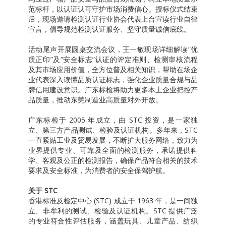
范标杆，以认证认可守护市场消费信心。授标仪式结束
后，现场邀请检测认证行业协会代表上台宣读行业自律
宣言，倡导规范检测认证服务、坚守质量诚信底线。
活动尾声开展圆桌交流会议，王一敏现场详细解读“优
质正印”及“安全标志”认证的评定准则、检测审核流程
及其市场应用价值，全方位普及相关知识，帮助在场企
业代表深入读懂品质认证标志，强化企业质量合规与品
牌信用建设意识。广东标检将助力更多本土企业把控产
品质量，推动东莞制造业高质量对外开放。
广东标检于 2005 年成立，由 STC 投资，是一家独
立、第三方产品测试、检验及认证机构。多年来，STC
一直紧贴工业及贸易发展，不断扩大服务网络，致力为
业界提供专业、可靠及全面的检测服务，承诺提供科
学、客观及公正的检测报告，确保产品符合相关的技术
要求及安全标准，为消费者的安全保驾护航。
关于
STC
香港标准及检定中心 (STC) 成立于 1963 年，是一间独
立、非牟利的测试、检验及认证机构。STC 提供广泛
的专业符合性评估服务，涵盖玩具、儿童产品、纺织