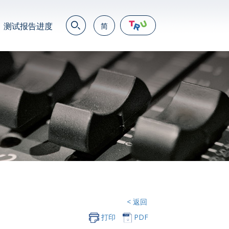
测试报告进度
简
EN
繁
简
JP
VN
DE
< 返回
打印
PDF