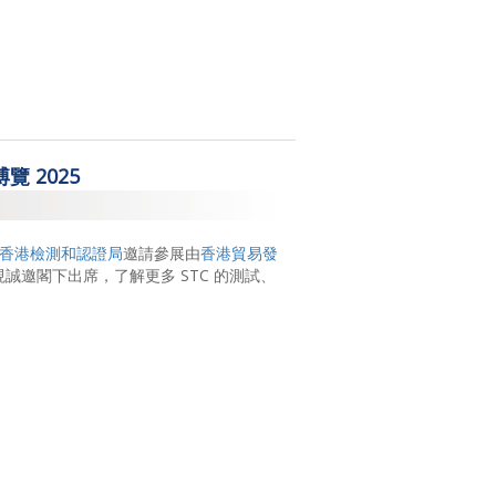
覽 2025
香港檢測和認證局
邀請參展由
香港貿易發
現誠邀閣下出席，了解更多 STC 的測試、