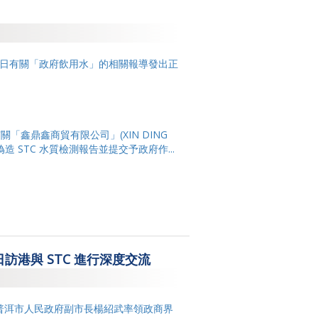
2017
2015
近日有關「政府飲用水」的相關報導發出正
2014
有關「鑫鼎鑫商貿有限公司」
(XIN DING
偽造
STC
水質檢測報告並提交予政府作...
訪港與 STC 進行深度交流
普洱市人民政府副市長楊紹武率領政商界