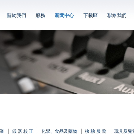
關於我們
服務
新聞中心
下載區
聯絡我們
業
儀 器 校 正
化學、食品及藥物
檢 驗 服 務
玩具及兒