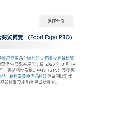
選擇年份
選擇年份
食商貿博覽 （Food Expo PRO）
2026
2025
港貿易發展局主辦的
第 3 屆美食商貿博覽
食博覽及香港國際茶展等
，
於 2025 年 8 月 14
2024
行。香港標準及檢定中心（STC）榮獲
香
 化學、食物及藥物產品檢測
專業團隊到場
2023
新品質檢測要求和客戶成功案例。
2022
2021
2020
2019
2018