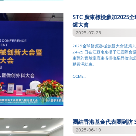
STC 廣東標檢參加202
鏡大會
2025-07-25
2025全球醫療器械創新大會暨第九屆內鏡大
24-25 日在江蘇南京揚子江國際會議
東莞的實驗室廣東省標檢產品檢測認証
動圓滿結束。
CCME...
團結香港基金代表團到訪 S
2025-06-19