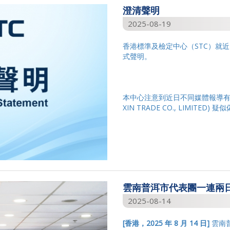
澄清聲明
2025-08-19
香港標準及檢定中心（STC）就
式聲明。
本中心注意到近日不同媒體報導
XIN TRADE CO., LIMITED)
疑似
雲南普洱市代表團一連兩日
2025-08-14
[
香港，
2025
年 8
月
14
日
]
雲南