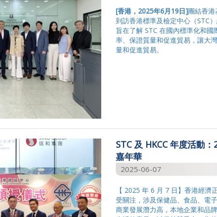
[
香港，
2025
年
6
月
19
日
]
團結香港
到訪香港標準及檢定中心（STC
旨在了解 STC 在國內標準化和
率、保證質量和促進貿易，讓大
量和促進貿易。
STC 及 HKCC 年度活動
嘉年華
2025-06-07
【 2025 年 6 月 7 日】香
受關注，涉及保健品、食品、電
商業發展潛力高，本地企業和品