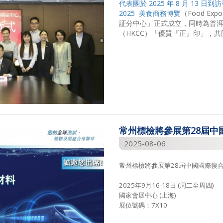
代表團於
2025
年
8
月
13
日到訪
2025
美食商務博覽
（
Food Exp
証分中心」正式成立，同時為普
（
HKCC
）「優質『正』印」，共
常州標檢將參展第28屆中
2025-08-06
常州標檢將參展第28屆中國國際復
2025年9月16-18日 (
周二至周四)
國家會展中心 (上海)
展位號碼：7X10