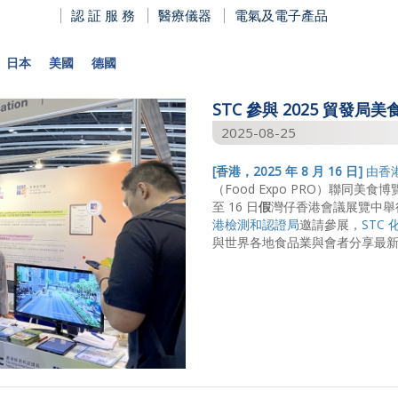
認 証 服 務
醫療儀器
電氣及電子產品
日本
美國
德國
STC 參與 2025 貿發局美
2025-08-25
[
香港，
2025
年 8
月
16
日
]
由香
（Food Expo PRO）聯同美
至 16 日
假
灣仔香港會議展覽中舉
港檢測和認證局
邀請參展，
STC
與世界各地食品業與會者分享最