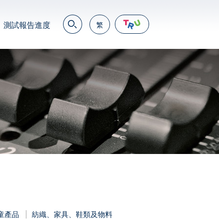
測試報告進度
繁
EN
繁
简
JP
VN
DE
童產品
紡織、家具、鞋類及物料