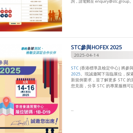
詢，請電郵至 enquiry@stc.group
STC參與HOFEX 2025
2025-04-14
STC
(香港標準及檢定中心) 將參與由I
2025
。現誠邀閣下蒞臨展位，探
新規例要求，並了解更多 STC 
您見面，分享 STC 的專業服務
...