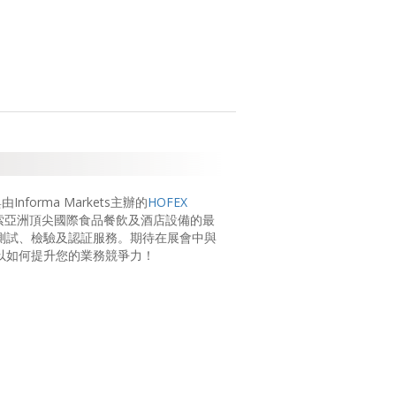
。
nforma Markets主辦的
HOFEX
索亞洲頂尖國際食品餐飲及酒店設備的最
的測試、檢驗及認証服務。期待在展會中與
可以如何提升您的業務競爭力！