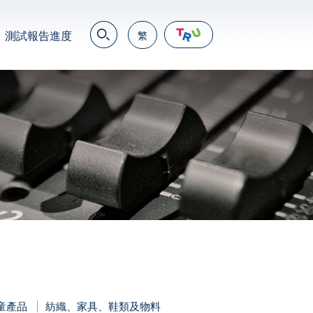
測試報告進度
繁
EN
繁
简
JP
VN
DE
童產品
紡織、家具、鞋類及物料