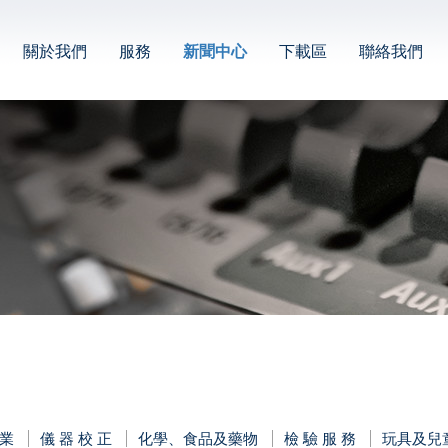
關於我們
服務
新聞中心
下載區
聯絡我們
業
儀 器 校 正
化學、食品及藥物
檢 驗 服 務
玩具及兒