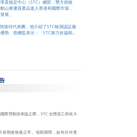
準及檢定中心（STC）總部，雙方就檢
推動山東優質產品進入香港和國際市場，
環發展。
熱情接待代表團，他介紹了STC檢測認証服
勢。曾總監表示：「STC致力於協助...
通告
國際勞動節來臨之際，STC 全體員工恭祝大
於假期後恢復正常。假期期間，如有任何查