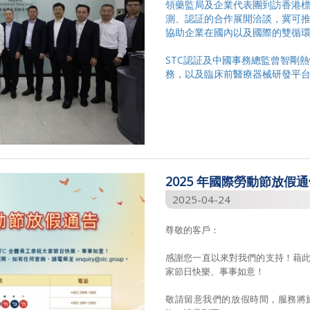
領藥監局及企業代表團到訪香港標
測、認証的合作展開洽談，冀可
協助企業在國內以及國際的雙循
STC認証及中國事務總監曾智剛
務，以及臨床前醫療器械研發平台優
2025 年國際勞動節放假
2025-04-24
尊敬的客戶：
感謝您一直以來對我們的支持！藉此
家節日快樂、事事如意！
敬請留意我們的放假時間，服務將