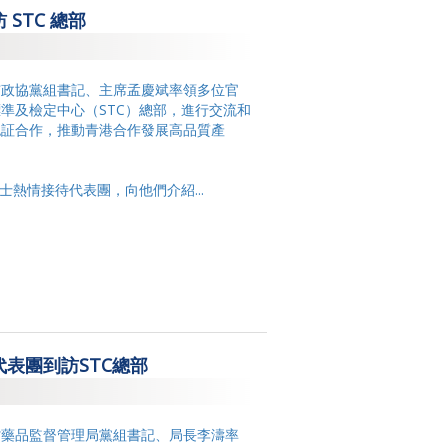
STC 總部
2017
2015
島市政協黨組書記、主席孟慶斌率領多位官
2014
準及檢定中心（STC）總部，進行交流和
認証合作，推動青港合作發展高品質產
士熱情接待代表團，向他們介紹...
表團到訪STC總部
東省藥品監督管理局黨組書記、局長李濤率