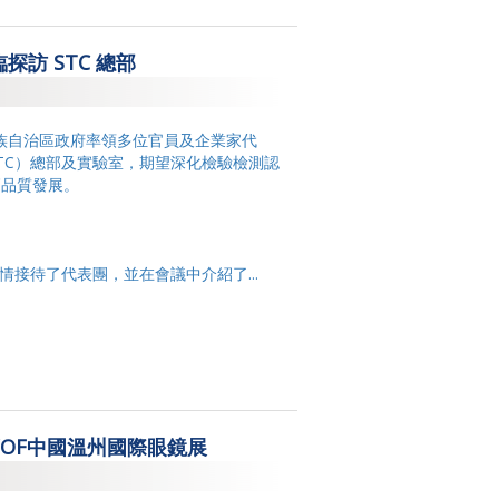
訪 STC 總部
回族自治區政府率領多位官員及企業家代
TC）總部及實驗室，期望深化檢驗檢測認
高品質發展。
情接待了代表團，並在會議中介紹了...
WOF中國溫州國際眼鏡展