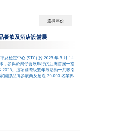
選擇年份
選擇年份
25 食品餐飲及酒店設備展
2026
2025
及檢定中心 (STC) 於 2025 年 5 月 14
率專業團隊，參與於灣仔會展舉行的亞洲首屈一指
2024
X 2025。這項國際級雙年展活動一共吸引
0 家國際品牌參展商及超過 20,000 名業界
2023
2022
2021
2020
2019
2018