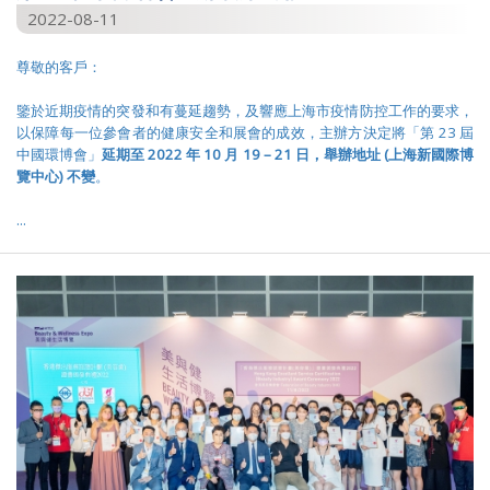
2022-08-11
尊敬的客戶：
鑒於近期疫情的突發和有蔓延趨勢，及響應上海市疫情防控工作的要求，
以保障每一位參會者的健康安全和展會的成效，主辦方決定將「第 23 屆
中國環博會」
延期至
2022
年
10
月
19 – 21
日，舉辦地址
(
上海新國際博
覽中心
)
不變
。
...