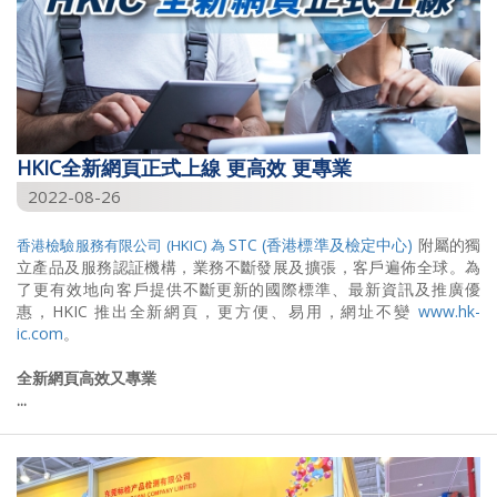
HKIC全新網頁正式上線 更高效 更專業
2022-08-26
STC (香港標準及檢定中心)
附屬的獨
香港檢驗服務有限公司 (HKIC) 為
立產品及服務認証機構，業務不斷發展及擴張，客戶遍佈全球。為
了更有效地向客戶提供不斷更新的國際標準、最新資訊及推廣優
惠，HKIC
推出全新網頁，更方便、易用，網址不變
www.hk-
ic.com
。
全新網頁
高效又專業
...