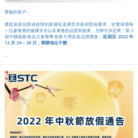
尊敬的客戶：
應當前新冠肺炎疫情的新變化及東莞市政府防疫要求，切實保障每
一位參會者的健康安全以及展會的品質和效果，主辦方決定將「第 3
屆中國創新食品大會暨粵港澳大灣區食品博覽會」
延期至
2022
年
1
2
月
24
– 2
6
日，舉辦地址不變
。
...