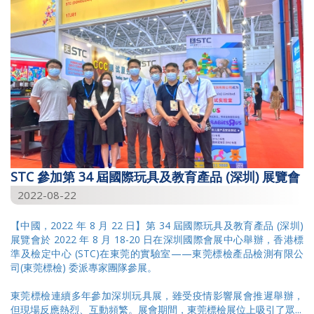
STC 參加第 34 屆國際玩具及教育產品 (深圳) 展覽會
2022-08-22
【中國，2022 年 8 月 22 日】第 34 屆國際玩具及教育產品 (深圳)
展覽會於 2022 年 8 月 18-20 日在深圳國際會展中心舉辦，香港標
準及檢定中心 (STC)在東莞的實驗室——東莞標檢產品檢測有限公
司(東莞標檢) 委派專家團隊參展。
東莞標檢連續多年參加深圳玩具展，雖受疫情影響展會推遲舉辦，
但現場反應熱烈、互動頻繁。展會期間，東莞標檢展位上吸引了眾...