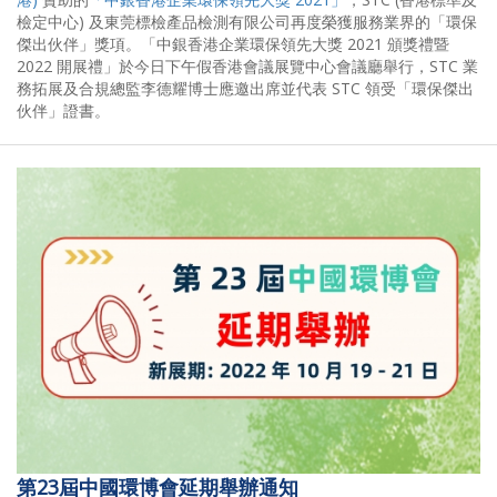
檢定中心) 及東莞標檢產品檢測有限公司再度榮獲服務業界的「環保
傑出伙伴」獎項。「中銀香港企業環保領先大獎 2021 頒獎禮暨
2022 開展禮」於今日下午假香港會議展覽中心會議廳舉行，STC 業
務拓展及合規總監李德耀博士應邀出席並代表 STC 領受「環保傑出
伙伴」證書。
第23屆中國環博會延期舉辦通知