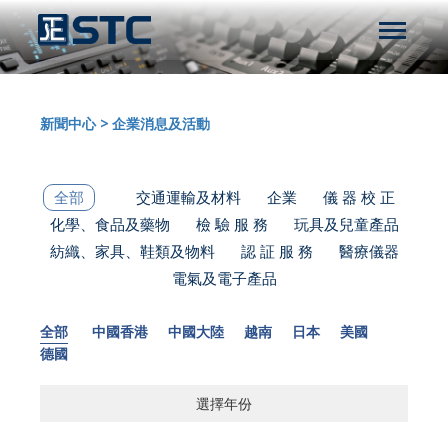
新聞中心
>
企業消息及活動
全部
交通運輸及材料
企業
儀 器 校 正
化學、食品及藥物
檢 驗 服 務
玩具及兒童產品
紡織、家具、鞋類及物料
認 証 服 務
醫療儀器
電氣及電子產品
全部
中國香港
中國大陸
越南
日本
美國
德國
選擇年份
選擇年份