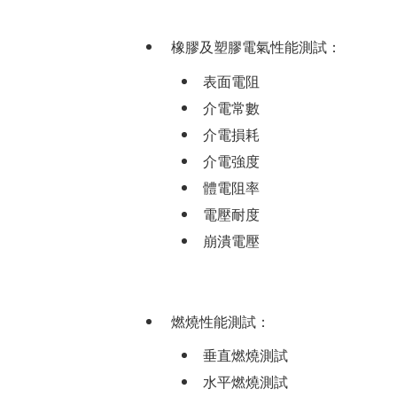
橡膠及塑膠電氣性能測試：
表面電阻
介電常數
介電損耗
介電強度
體電阻率
電壓耐度
崩潰電壓
燃燒性能測試：
垂直燃燒測試
水平燃燒測試