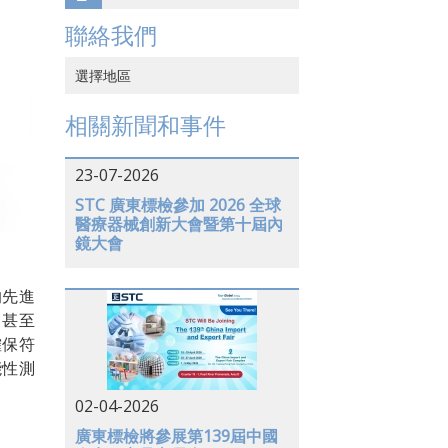
聯絡我們
選擇地區
中國香港
相關新聞和事件
中國大陸
23-07-2026
越南
STC 廣東標檢參加 2026 全球
醫療器械創新大會暨第十屆內
日本
鏡大會
美國
的先進
德國
，甚至
確保符
能性測
02-04-2026
廣東標檢將參展第139屆中國