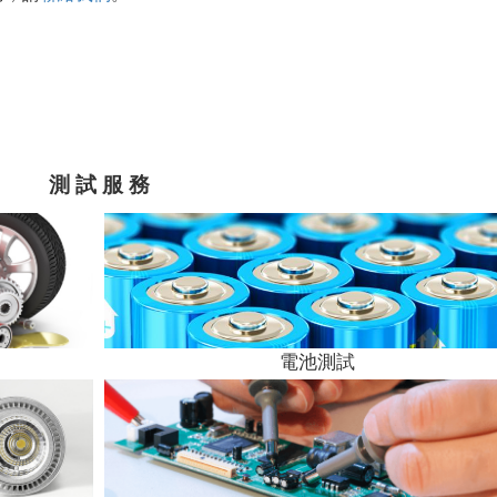
測 試 服 務
電池測試