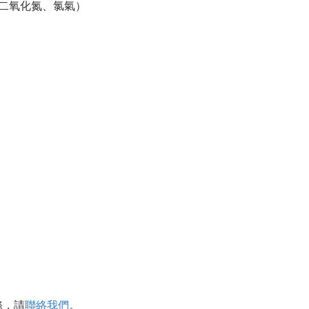
二氧化氮、氯氣）
務，
請
聯絡我們
。