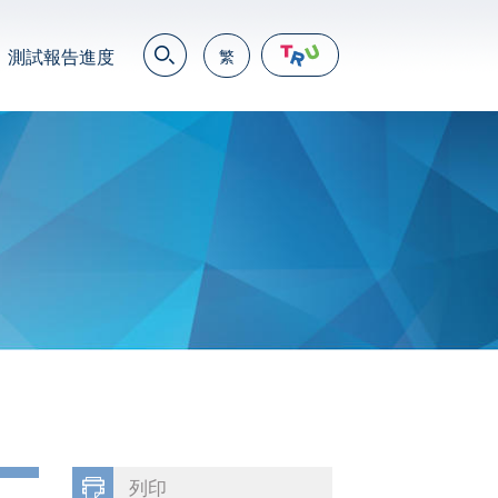
測試報告進度
繁
EN
繁
简
JP
VN
DE
列印