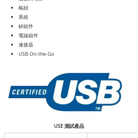
樞紐
系統
矽組件
電線組件
連接器
USB On-the-Go
USE 測試產品