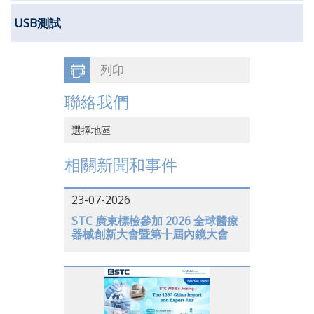
USB測試
列印
聯絡我們
選擇地區
中國香港
相關新聞和事件
中國大陸
23-07-2026
越南
STC 廣東標檢參加 2026 全球醫療
器械創新大會暨第十屆內鏡大會
日本
美國
德國