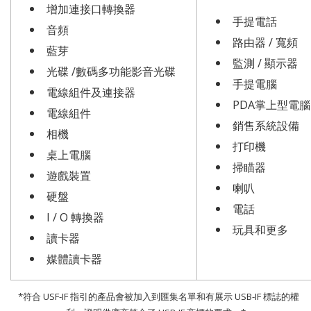
增加連接口轉換器
手提電話
音頻
路由器 / 寬頻
藍芽
監測 / 顯示器
光碟 /數碼多功能影音光碟
手提電腦
電線組件及連接器
PDA掌上型電腦
電線組件
銷售系統設備
相機
打印機
桌上電腦
掃瞄器
遊戲裝置
喇叭
硬盤
電話
I / O 轉換器
玩具和更多
讀卡器
媒體讀卡器
*符合 USF-IF 指引的產品會被加入到匯集名單和有展示 USB-IF 標誌的權