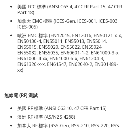
美國 FCC 標準 (
ANSI C63.4, 47 CFR Part 15, 47 CFR
Part 18)
加拿大 EMC 標準 (
ICES-Gen, ICES-001, ICES-003,
ICES-005)
歐洲 EMC 標準 (
EN12015, EN12016, EN50121-x-x,
EN50130-4, EN55011, EN55013, EN55014,
EN55015, EN55020, EN55022, EN55024,
EN55032, EN55035, EN60601-1-2, EN61000-3-x,
EN61000-4-xx, EN61000-6-x, EN61204-3,
EN61326-x-x, EN61547, EN62040-2, EN301489-
xx)
無線電 (RF) 測試
美國 RF 標準 (ANSI C63.10, 47 CFR Part 15)
澳洲 RF 標準 (AS/NZS 4268)
加拿大 RF 標準 (RSS-Gen, RSS-210, RSS-220, RSS-