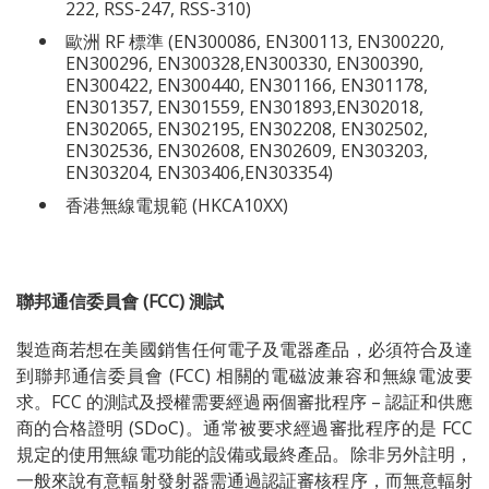
222, RSS-247, RSS-310)
歐洲 RF 標準 (EN300086, EN300113, EN300220,
EN300296, EN300328,EN300330, EN300390,
EN300422, EN300440, EN301166, EN301178,
EN301357, EN301559, EN301893,EN302018,
EN302065, EN302195, EN302208, EN302502,
EN302536, EN302608, EN302609, EN303203,
EN303204, EN303406,EN303354)
香港無線電規範 (HKCA10XX)
聯邦通信委員會 (FCC) 測試
製造商若想在美國銷售任何電子及電器產品，必須符合及達
到聯邦通信委員會 (FCC) 相關的電磁波兼容和無線電波要
求。FCC 的測試及授權需要經過兩個審批程序 – 認証和供應
商的合格證明 (SDoC)。通常被要求經過審批程序的是 FCC
規定的使用無線電功能的設備或最終產品。除非另外註明，
一般來說有意輻射發射器需通過認証審核程序，而無意輻射