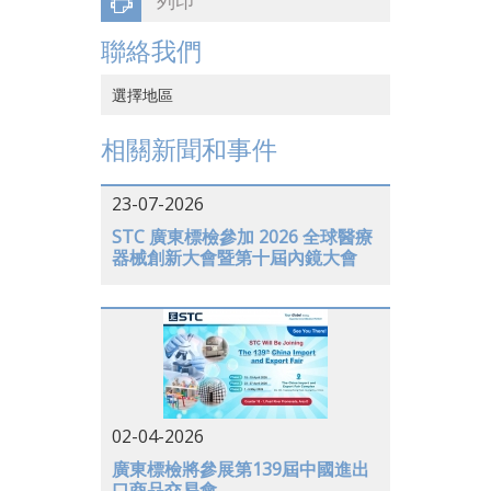
列印
聯絡我們
選擇地區
中國香港
相關新聞和事件
中國大陸
23-07-2026
越南
STC 廣東標檢參加 2026 全球醫療
器械創新大會暨第十屆內鏡大會
日本
美國
德國
02-04-2026
廣東標檢將參展第139屆中國進出
口商品交易會