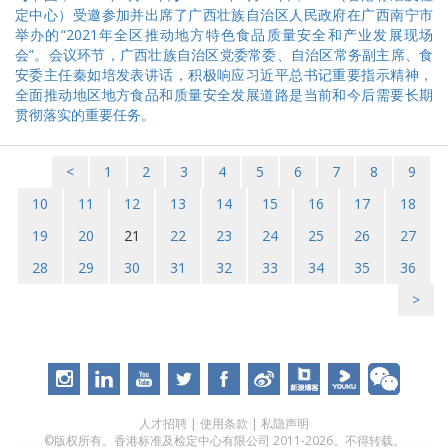
定中心）受邀参加并出席了广西壮族自治区人民政府在广西南宁市
举办的“2021年全区推动地方特色食品质量安全和产业发展现场
会”。会议环节，广西壮族自治区党委常委、自治区常务副主席、食
安委主任秦如培发表讲话，积极响应习近平总书记重要指示精神，
全面推动地区地方食品和质量安全发展道路是当前和今后需要长期
贯彻落实的重要任务。
<
1
2
3
4
5
6
7
8
9
10
11
12
13
14
15
16
17
18
19
20
21
22
23
24
25
26
27
28
29
30
31
32
33
34
35
36
>
人才招聘
|
使用条款
|
私隐声明
©版权所有。香港标准及检定中心有限公司 2011-2026。不得转载。