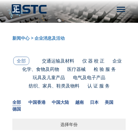
新闻中心
>
企业消息及活动
全部
交通运输及材料
仪 器 校 正
企业
化学、食物及药物
医疗器械
检 验 服 务
玩具及儿童产品
电气及电子产品
纺织、家具、鞋类及物料
认 证 服 务
全部
中国香港
中国大陆
越南
日本
美国
德国
选择年份
选择年份