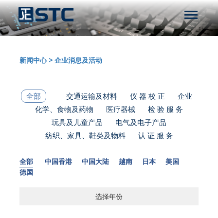
新闻中心
>
企业消息及活动
全部
交通运输及材料
仪 器 校 正
企业
化学、食物及药物
医疗器械
检 验 服 务
玩具及儿童产品
电气及电子产品
纺织、家具、鞋类及物料
认 证 服 务
全部
中国香港
中国大陆
越南
日本
美国
德国
选择年份
选择年份