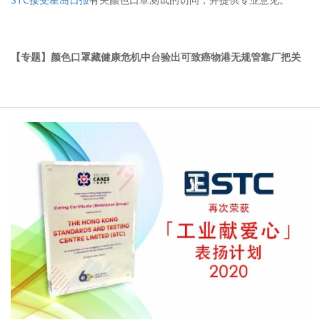
【专题】颜色口罩藏健康危机中台验出可致癌物港无规管靠厂把关