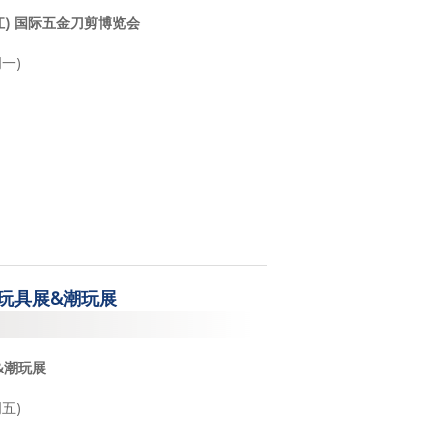
阳江) 国际五金刀剪博览会
周一)
国玩具展&潮玩展
&潮玩展
周五)