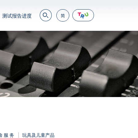
测试报告进度
简
EN
繁
简
JP
VN
DE
验 服 务
玩具及儿童产品