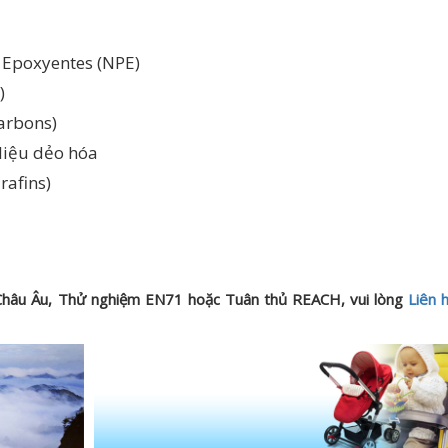
 Epoxyentes (NPE)
)
arbons)
liệu dẻo hóa
rafins)
 Châu Âu, Thử nghiệm EN71 hoặc Tuân thủ REACH, vui lòng
Liên 