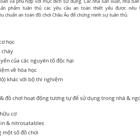
n và phù hợp với mục đích sử dụng. Các nhà sản xuất, nhà bán 
ản phẩm tuân thủ các yêu cầu an toàn thiết yếu được nêu 
u chuẩn an toàn đồ chơi Châu Âu để chứng minh sự tuân thủ
.
cơ học
 cháy
uyển của các nguyên tố độc hại
hiệm về hóa học
ộ) khác với bộ thí nghiệm
 & đồ chơi hoạt động tương tự để sử dụng trong nhà & ng
 hữu cơ
in & nitrosatables
 một số đồ chơi