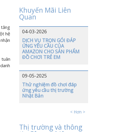
Khuyến Mãi Liên
Quan
 tăng
04-03-2026
ột hệ
 nhận
DỊCH VỤ TRỌN GÓI ĐÁP
ỨNG YÊU CẦU CỦA
AMAZON CHO SẢN PHẨM
ĐỒ CHƠI TRẺ EM
 tuân
 danh
09-05-2025
Thử nghiệm đồ chơi đáp
ứng yêu cầu thị trường
Nhật Bản
< Hơn >
Thị trường và thông