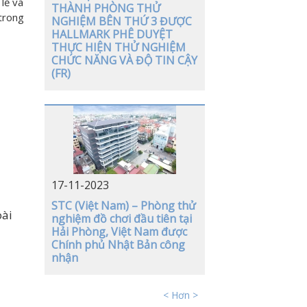
lẻ và
THÀNH PHÒNG THỬ
trong
NGHIỆM BÊN THỨ 3 ĐƯỢC
HALLMARK PHÊ DUYỆT
THỰC HIỆN THỬ NGHIỆM
CHỨC NĂNG VÀ ĐỘ TIN CẬY
(FR)
17-11-2023
STC (Việt Nam) – Phòng thử
oài
nghiệm đồ chơi đầu tiên tại
Hải Phòng, Việt Nam được
Chính phủ Nhật Bản công
nhận
< Hơn >