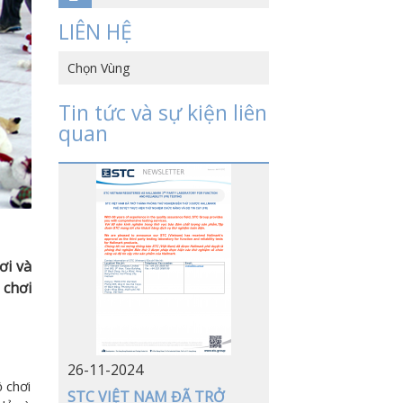
LIÊN HỆ
Chọn Vùng
HỒNG KÔNG, TRUNG QUỐC
Tin tức và sự kiện liên
quan
TRUNG QUỐC
VIỆT NAM
NHẬT BẢN
MỸ
ơi và
ĐỨC
 chơi
26-11-2024
 chơi
STC VIỆT NAM ĐÃ TRỞ