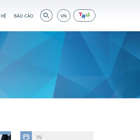
 HỆ
BÁO CÁO
VN
EN
繁
简
JP
VN
DE
IN