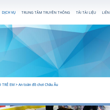
DỊCH VỤ
TRUNG TÂM TRUYỀN THÔNG
TẢI TÀI LIỆU
LIÊN
O TRẺ EM
>
An toàn đồ chơi Châu Âu