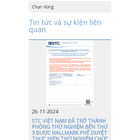
Chọn Vùng
HỒNG KÔNG, TRUNG QUỐC
Tin tức và sự kiện liên
quan
TRUNG QUỐC
VIỆT NAM
NHẬT BẢN
MỸ
ĐỨC
26-11-2024
STC VIỆT NAM ĐÃ TRỞ THÀNH
PHÒNG THỬ NGHIỆM BÊN THỨ
3 ĐƯỢC HALLMARK PHÊ DUYỆT
THỰC HIỆN THỬ NGHIỆM CHỨC