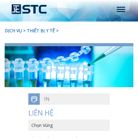
DỊCH VỤ
>
THIẾT BỊ Y TẾ
>
IN
LIÊN HỆ
Chọn Vùng
HỒNG KÔNG, TRUNG QUỐC