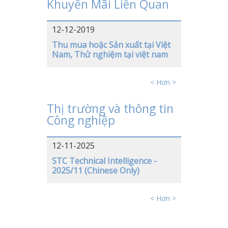
Khuyến Mãi Liên Quan
TRUNG QUỐC
12-12-2019
VIỆT NAM
Thu mua hoặc Sản xuất tại Việt
Nam, Thử nghiệm tại việt nam
NHẬT BẢN
MỸ
< Hơn >
ĐỨC
Thị trường và thông tin
Công nghiệp
12-11-2025
STC Technical Intelligence -
2025/11 (Chinese Only)
< Hơn >