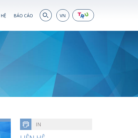
 HỆ
BÁO CÁO
VN
EN
繁
简
JP
VN
DE
IN