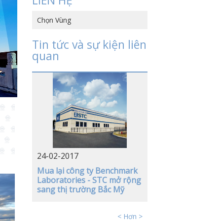
LIÊN HỆ
Chọn Vùng
HỒNG KÔNG, TRUNG QUỐC
Tin tức và sự kiện liên
quan
TRUNG QUỐC
VIỆT NAM
NHẬT BẢN
MỸ
ĐỨC
24-02-2017
Mua lại công ty Benchmark
Laboratories - STC mở rộng
sang thị trường Bắc Mỹ
< Hơn >