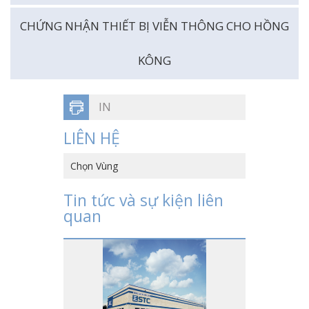
CHỨNG NHẬN THIẾT BỊ VIỄN THÔNG CHO HỒNG
KÔNG
IN
LIÊN HỆ
Chọn Vùng
HỒNG KÔNG, TRUNG QUỐC
Tin tức và sự kiện liên
quan
TRUNG QUỐC
VIỆT NAM
NHẬT BẢN
MỸ